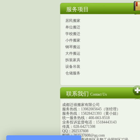
服务项目
居民搬家
单位搬迁
学校搬迁
小件搬家
钢琴搬运
大件搬运
拆装家具
设备吊装
仓储服务
联系我们
Contact Us
成都迁禧搬家有限公司
服务热线：13982005645（张经理）
服务热线：15828421393（黄小姐）
统一服务热线：400-663-9518
业务投诉监督电话：15184443143
传真：028-64271598
QQ：202537608
邮箱：202537608@qq.com
地址：成都市成华区天鹅工业园B区27号