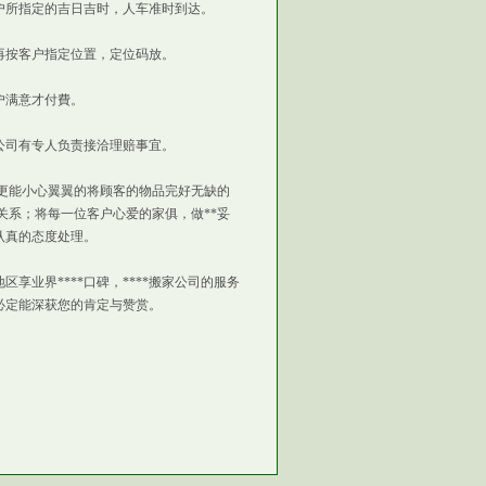
户所指定的吉日吉时，人车准时到达。
再按客户指定位置，定位码放。
户满意才付費。
公司有专人负责接洽理赔事宜。
更能小心翼翼的将顾客的物品完好无缺的
关系；将每一位客户心爱的家俱，做**妥
认真的态度处理。
业界****口碑，****搬家公司的服务
必定能深获您的肯定与赞赏。