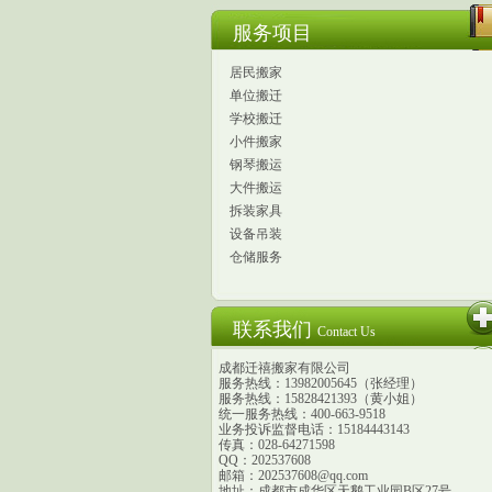
服务项目
居民搬家
单位搬迁
学校搬迁
小件搬家
钢琴搬运
大件搬运
拆装家具
设备吊装
仓储服务
联系我们
Contact Us
成都迁禧搬家有限公司
服务热线：13982005645（张经理）
服务热线：15828421393（黄小姐）
统一服务热线：400-663-9518
业务投诉监督电话：15184443143
传真：028-64271598
QQ：202537608
邮箱：202537608@qq.com
地址：成都市成华区天鹅工业园B区27号