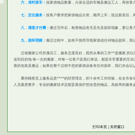
六．准时派车：
按家俱物品数量，分派合适的车辆及搬运工人，再按客
七．定位服务：
按客户要求把家俱物品分类，顺序上车；抵达新居后，
八．满意才付費：
搬迁完毕后，检查物品有无丢失及损坏现象，要让客
九．损坏理赔：
搬迁过程中，如有不慎而导致家俱或任何物品损坏，我
迁禧搬家公司所属员工，服务态度良好，因所从事的工作**是搬家,所以
送到目的地.每一次的搬家，对每一位客户及我们来说，都是非常重要的互动
善的包装及搬运；如果在整个过程中您的家俱设备有任何损坏，我们亦会以
秉持顾客至上服务品质****的经营理念，积十余年工作经验，在全市各地区享
人员素质整齐，专业的搬家技术定能妥善保护您珍贵的物品，高效率的服务
打印本页
||
关闭窗口