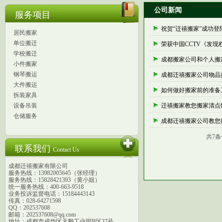
公司新闻
服务项目
祝贺“迁禧搬家”成功登陆
居民搬家
单位搬迁
荣获中国CCTV《发现
学校搬迁
成都搬家公司和个人搬
小件搬家
钢琴搬运
成都迁禧搬家公司物品
大件搬运
如何做好搬家前的准备
拆装家具
设备吊装
迁禧搬家教您搬家清点
仓储服务
成都迁禧搬家公司教您
共7条
联系我们
Contact Us
成都迁禧搬家有限公司
服务热线：13982005645（张经理）
服务热线：15828421393（黄小姐）
统一服务热线：400-663-9518
业务投诉监督电话：15184443143
传真：028-64271598
QQ：202537608
邮箱：202537608@qq.com
地址：成都市成华区天鹅工业园B区27号