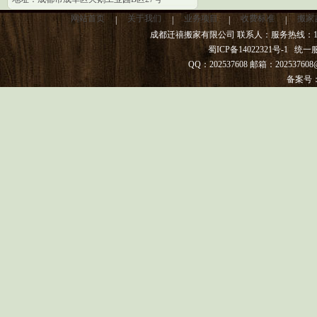
网站首页
关于我们
业务项目
收费标准
搬家
|
|
|
|
成都迁禧搬家有限公司 联系人：服务热线：13982
蜀ICP备14022321号-1
统一服务热
QQ：202537608 邮箱：20253
备案号