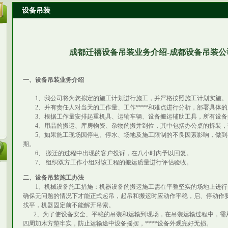
设备吊装
成都迁禧设备吊装业务介绍-成都设备吊装公
一、设备吊装业务介绍
1、我公司将为您拟定的施工计划进行施工，并严格按照施工计划实施。
2、并有责任人对当天的工作量、工作****和难点进行分析，部署具体
3、根据工作量安排起重机具、运输车辆、设备搬运辅助工具，所有设备
4、用品的搬运、库房物资、杂物的搬并到位，其中包括办公桌的拆装，
5、如果施工现场因停电、停水、场地及施工限制的不良因素影响，做到
期。
6、 搬迁的过程中出现的客户投诉，在八小时内予以回复。
7、 组织双方工作小组对该工程的搬运质量进行评估验收。
二、设备吊装施工办法
1、机械设备施工措施：机器设备的搬运施工需在平整坚实的场地上进行
确保无问题的情况下才能正式起吊，起吊和搬运时应动作平稳，启、停动作要
找平，机器固定前不能解开吊索。
2、为了使设备安全、平稳的吊装和运输到现场，在吊装运输过程中，需
四周加木方垫牢实，防止运输途中设备摇摆，****设备外观完好无损。