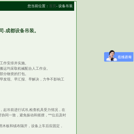
您当前位置：
首页
- 设备吊装
司-成都设备吊装。
的工作安排并实施。
搬运均采取机械配合人工作业。
部分物资的打包。
早发现、早汇报、早解决，力争不影响工
，起吊前进行试吊,检查机具受力情况，在
协同一致，避免振动和摇摆，**位后及时
用木板和绒布隔开，设备上车后应固定，