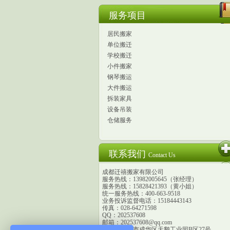
服务项目
居民搬家
单位搬迁
学校搬迁
小件搬家
钢琴搬运
大件搬运
拆装家具
设备吊装
仓储服务
联系我们
Contact Us
成都迁禧搬家有限公司
服务热线：13982005645（张经理）
服务热线：15828421393（黄小姐）
统一服务热线：400-663-9518
业务投诉监督电话：15184443143
传真：028-64271598
QQ：202537608
邮箱：202537608@qq.com
地址：成都市成华区天鹅工业园B区27号